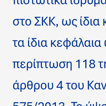
πιστωτικά ιδρύμα
στο ΣΚΚ, ως ίδια
τα ίδια κεφάλαια 
περίπτωση 118 τη
άρθρου 4 του Καν