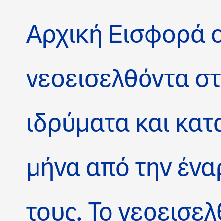
Αρχική Εισφορά ο
νεοεισελθόντα σ
ιδρύματα και κατα
μήνα από την έν
τους. Το νεοεισε