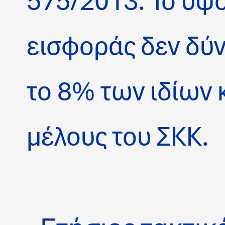
575/2013. Το ύψο
εισφοράς δεν δύν
το 8% των ιδίων
μέλους του ΣΚΚ.