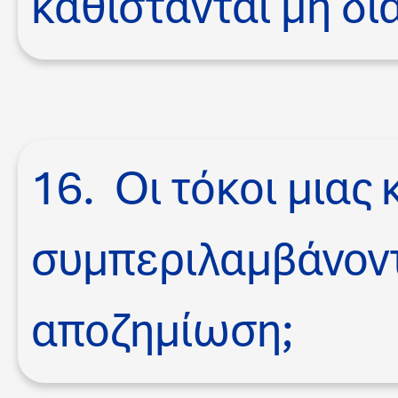
καθίστανται μη δι
16. Οι τόκοι μιας
συμπεριλαμβάνοντ
αποζημίωση;