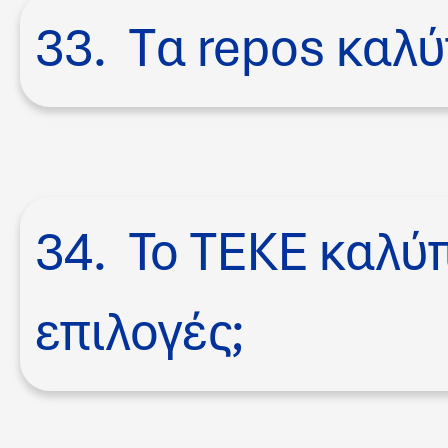
33. Tα repos καλύ
34. Το ΤΕΚΕ καλύπ
επιλογές;