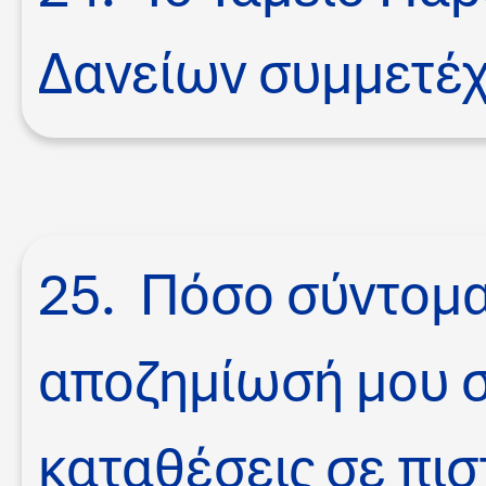
Δανείων συμμετέχ
25. Πόσο σύντομ
αποζημίωσή μου σ
καταθέσεις σε πι