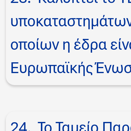
υποκαταστημάτων
οποίων η έδρα είν
Ευρωπαϊκής Ένωσ
24. Το Ταμείο Πα