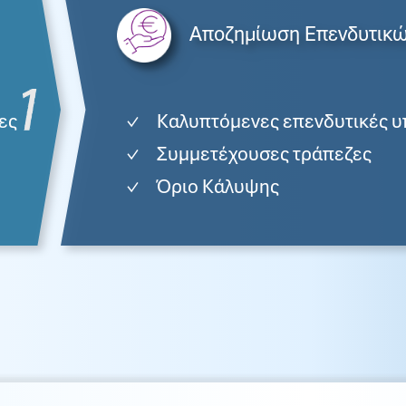
Αποζημίωση Επενδυτικώ
ες
Καλυπτόμενες επενδυτικές υ
Συμμετέχουσες τράπεζες
Όριο Κάλυψης