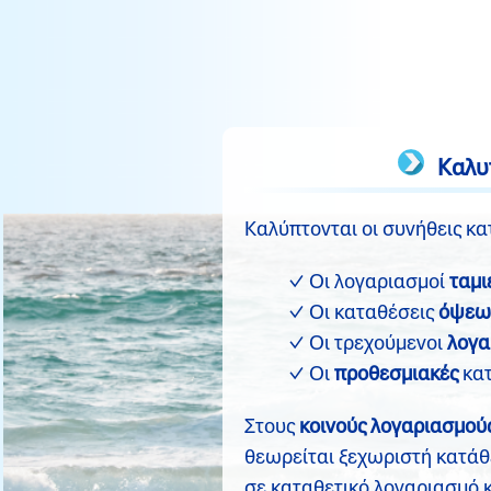
Καλυπτ
Καλύπτονται οι συνήθεις κ
Οι λογαριασμοί
ταμι
Οι καταθέσεις
όψεω
Οι τρεχούμενοι
λογα
Οι
προθεσμιακές
κατ
Στους
κοινούς λογαριασμού
θεωρείται ξεχωριστή κατάθε
σε καταθετικό λογαριασμό κ