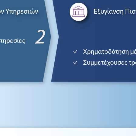
ν Υπηρεσιών
Εξυγίανση Πι
πηρεσίες
Χρηματοδότηση μέ
Συμμετέχουσες τρ