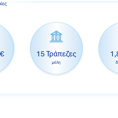
ίες
 €
15 Τράπεζες
1,
μέλη
δ