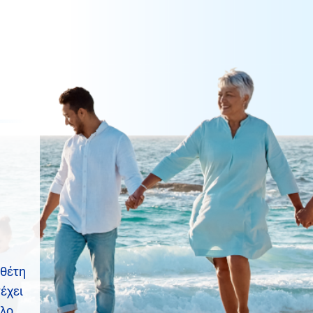
αθέτη
έχει
ολο