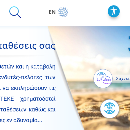
ταθέσεις σας
θετών και η καταβολή
ενδυτές-πελάτες των
Συχνέ
α να εκπληρώσουν τις
ΤΕΚΕ χρηματοδοτεί
αταθέσεων καθώς και
ς εν αδυναμία...